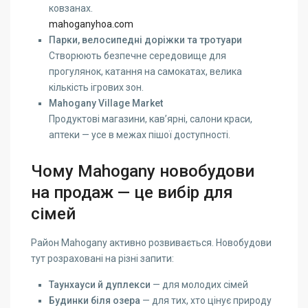
ковзанах.
mahoganyhoa.com
Парки, велосипедні доріжки та тротуари
Створюють безпечне середовище для
прогулянок, катання на самокатах, велика
кількість ігрових зон.
Mahogany Village Market
Продуктові магазини, кав’ярні, салони краси,
аптеки — усе в межах пішої доступності.
Чому Mahogany новобудови
на продаж — це вибір для
сімей
Район Mahogany активно розвивається. Новобудови
тут розраховані на різні запити:
Таунхауси й дуплекси
— для молодих сімей
Будинки біля озера
— для тих, хто цінує природу