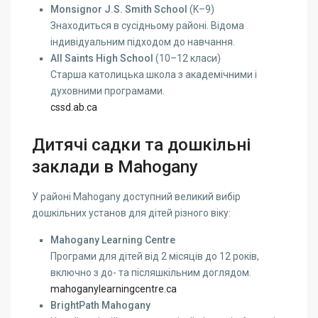
Monsignor J.S. Smith School
(K–9)
Знаходиться в сусідньому районі. Відома
індивідуальним підходом до навчання.
All Saints High School
(10–12 класи)
Старша католицька школа з академічними і
духовними програмами.
cssd.ab.ca
Дитячі садки та дошкільні
заклади в Mahogany
У районі Mahogany доступний великий вибір
дошкільних установ для дітей різного віку:
Mahogany Learning Centre
Програми для дітей від 2 місяців до 12 років,
включно з до- та післяшкільним доглядом.
mahoganylearningcentre.ca
BrightPath Mahogany