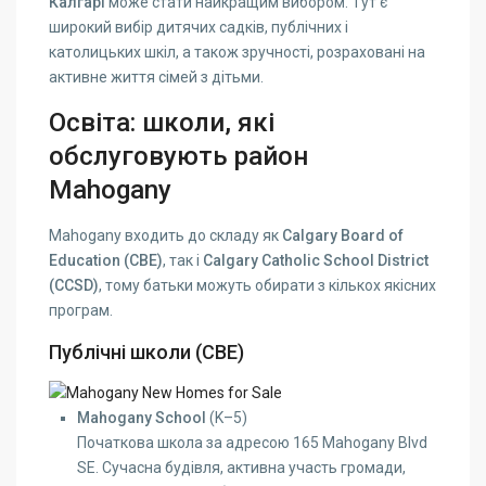
Калгарі
може стати найкращим вибором. Тут є
широкий вибір дитячих садків, публічних і
католицьких шкіл, а також зручності, розраховані на
активне життя сімей з дітьми.
Освіта: школи, які
обслуговують район
Mahogany
Mahogany входить до складу як
Calgary Board of
Education (CBE)
, так і
Calgary Catholic School District
(CCSD)
, тому батьки можуть обирати з кількох якісних
програм.
Публічні школи (CBE)
Mahogany School
(K–5)
Початкова школа за адресою 165 Mahogany Blvd
SE. Сучасна будівля, активна участь громади,