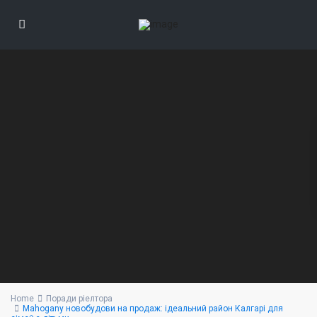
Home
Поради ріелтора
Mahogany новобудови на продаж: ідеальний район Калгарі для