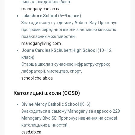
сильна академічна база.
mahogany.cbe.ab.ca
Lakeshore School
(5–9 класи)
Знаходиться у сусідньому Auburn Bay. Пропонує
програми середньої школи з великою кількістю
позакласних можливостей.
mahoganyliving.com
Joane Cardinal-Schubert High School
(10–12
класи)
Старша школа з сучасною інфраструктурою:
лабораторії, мистецтво, спорт.
school.cbe.ab.ca
Католицькі школи (CCSD)
Divine Mercy Catholic School
(K–6)
Знаходиться в самому Mahogany за адресою 228
Mahogany Blvd SE. Пропонує навчання на основі
католицьких цінностей.
cssd.ab.ca